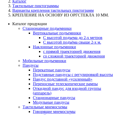
Каталог
Тактильные пиктограммы
Варианты крепления тактильных пиктограмм
КРЕПЛЕНИЕ НА ОСНОВУ ИЗ ОРГСТЕКЛА 10 ММ.
Каталог продукции
Стационарные подъемники
Вертикальные подъемники
С высотой подъема до 2-х метров
С высотой подъёма свыше 2-х м.
Наклонные подъемники
с прямой траекторией движения
со сложной траекторией движения
Мобильные подъемники
Пандусы
Перекатные пандусы
Подставные пандусы с регулировкой выcоты
Пандус подставной «усиленный»
Переносные телескопические рампы
Откидной пандус для входной группы
(аппарель)
Стационарные пандусы
Модульные пандусы
Тактильные мнемосхемы
Говорящие мнемосхемы