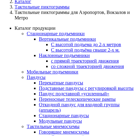
Каталог
Тактильные пиктограммы
Тактильные пиктограммы для Аэропортов, Вокзалов и
Метро
Каталог продукции
Стационарные подъемники
Вертикальные подъемники
С высотой подъема до 2-х метров
С высотой подъёма свыше 2-х м.
Наклонные подъемники
с прямой траекторией движения
со сложной траекторией движения
Мобильные подъемники
Пандусы
Перекатные пандусы
Подставные пандусы с регулировкой выcоты
Пандус подставной «усиленный»
Переносные телескопические рампы
Откидной пандус для входной группы
(аппарель)
Стационарные пандусы
Модульные пандусы
Тактильные мнемосхемы
Говорящие мнемосхемы