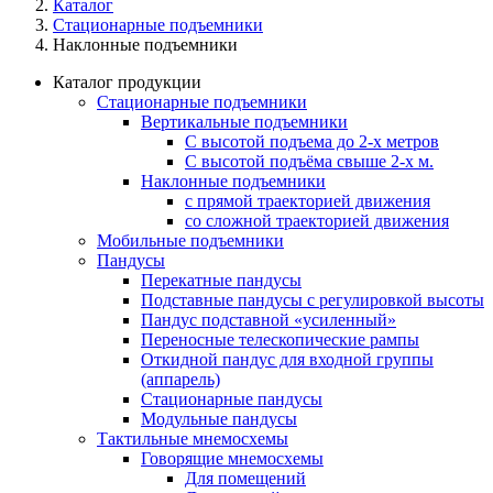
Каталог
Стационарные подъемники
Наклонные подъемники
Каталог продукции
Стационарные подъемники
Вертикальные подъемники
С высотой подъема до 2-х метров
С высотой подъёма свыше 2-х м.
Наклонные подъемники
с прямой траекторией движения
со сложной траекторией движения
Мобильные подъемники
Пандусы
Перекатные пандусы
Подставные пандусы с регулировкой выcоты
Пандус подставной «усиленный»
Переносные телескопические рампы
Откидной пандус для входной группы
(аппарель)
Стационарные пандусы
Модульные пандусы
Тактильные мнемосхемы
Говорящие мнемосхемы
Для помещений