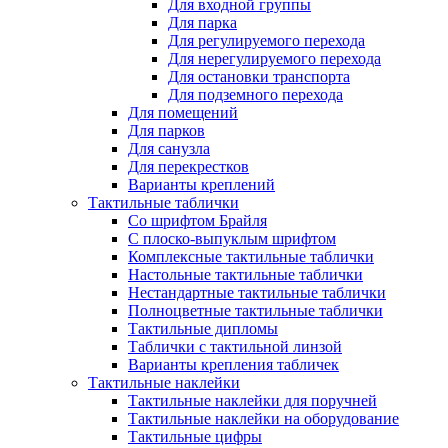
Для входной группы
Для парка
Для регулируемого перехода
Для нерегулируемого перехода
Для остановки транспорта
Для подземного перехода
Для помещений
Для парков
Для санузла
Для перекрестков
Варианты креплений
Тактильные таблички
Со шрифтом Брайля
С плоско-выпуклым шрифтом
Комплексные тактильные таблички
Настольные тактильные таблички
Нестандартные тактильные таблички
Полноцветные тактильные таблички
Тактильные дипломы
Таблички с тактильной линзой
Варианты крепления табличек
Тактильные наклейки
Тактильные наклейки для поручней
Тактильные наклейки на оборудование
Тактильные цифры