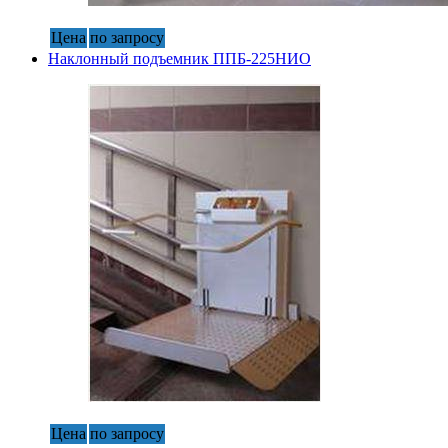
Цена
по запросу
Наклонный подъемник ППБ-225НИО
Цена
по запросу