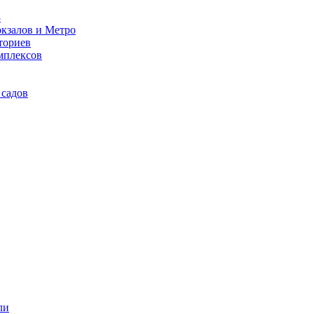
3
кзалов и Метро
ториев
мплексов
 садов
ли