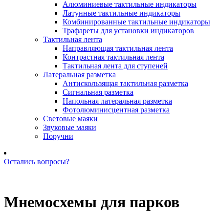
Алюминиевые тактильные индикаторы
Латунные тактильные индикаторы
Комбинированные тактильные индикаторы
Трафареты для установки индикаторов
Тактильная лента
Направляющая тактильная лента
Контрастная тактильная лента
Тактильная лента для ступеней
Латеральная разметка
Антискользящая тактильная разметка
Сигнальная разметка
Напольная латеральная разметка
Фотолюминисцентная разметка
Световые маяки
Звуковые маяки
Поручни
Остались вопросы?
Позвоните нам: +7 (981) 735-88-39
Мнемосхемы для парков