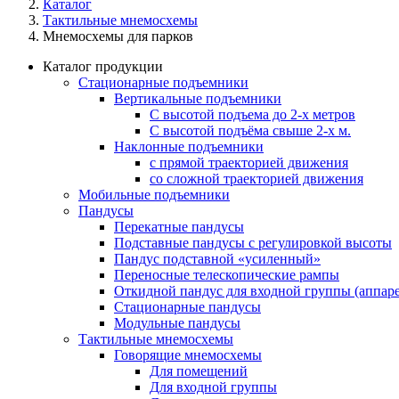
Каталог
Тактильные мнемосхемы
Мнемосхемы для парков
Каталог продукции
Стационарные подъемники
Вертикальные подъемники
С высотой подъема до 2-х метров
С высотой подъёма свыше 2-х м.
Наклонные подъемники
с прямой траекторией движения
со сложной траекторией движения
Мобильные подъемники
Пандусы
Перекатные пандусы
Подставные пандусы с регулировкой выcоты
Пандус подставной «усиленный»
Переносные телескопические рампы
Откидной пандус для входной группы (аппаре
Стационарные пандусы
Модульные пандусы
Тактильные мнемосхемы
Говорящие мнемосхемы
Для помещений
Для входной группы