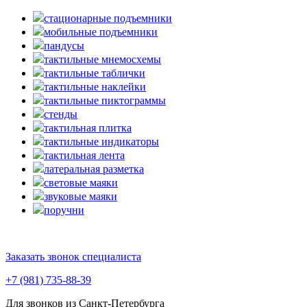
стационарные подъемники
мобильные подъемники
пандусы
тактильные мнемосхемы
тактильные таблички
тактильные наклейки
тактильные пиктограммы
стенды
тактильная плитка
тактильные индикаторы
тактильная лента
латеральная разметка
световые маяки
звуковые маяки
поручни
Заказать звонок специалиста
+7 (981) 735-88-39
Для звонков из Санкт-Петербурга