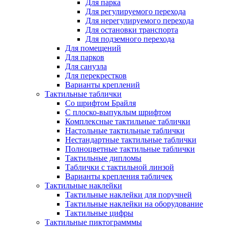
Для парка
Для регулируемого перехода
Для нерегулируемого перехода
Для остановки транспорта
Для подземного перехода
Для помещений
Для парков
Для санузла
Для перекрестков
Варианты креплений
Тактильные таблички
Со шрифтом Брайля
С плоско-выпуклым шрифтом
Комплексные тактильные таблички
Настольные тактильные таблички
Нестандартные тактильные таблички
Полноцветные тактильные таблички
Тактильные дипломы
Таблички с тактильной линзой
Варианты крепления табличек
Тактильные наклейки
Тактильные наклейки для поручней
Тактильные наклейки на оборудование
Тактильные цифры
Тактильные пиктограмммы