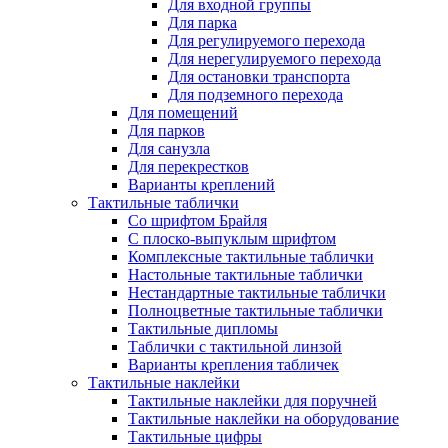
Для входной группы
Для парка
Для регулируемого перехода
Для нерегулируемого перехода
Для остановки транспорта
Для подземного перехода
Для помещений
Для парков
Для санузла
Для перекрестков
Варианты креплений
Тактильные таблички
Со шрифтом Брайля
С плоско-выпуклым шрифтом
Комплексные тактильные таблички
Настольные тактильные таблички
Нестандартные тактильные таблички
Полноцветные тактильные таблички
Тактильные дипломы
Таблички с тактильной линзой
Варианты крепления табличек
Тактильные наклейки
Тактильные наклейки для поручней
Тактильные наклейки на оборудование
Тактильные цифры