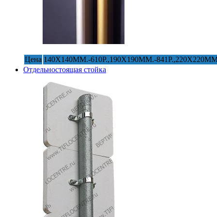
Цена
140Х140ММ.-610Р.,190Х190ММ.-841Р.,220Х220ММ.
Отдельностоящая стойка