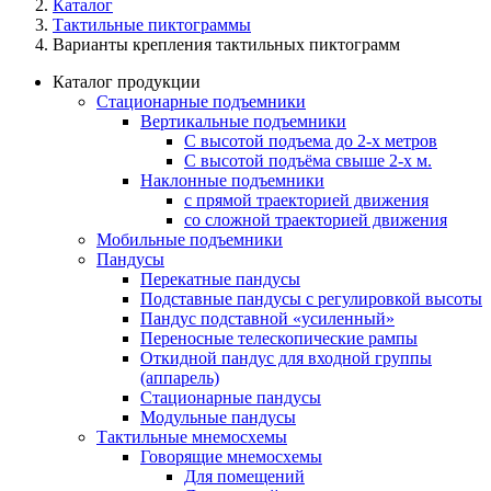
Каталог
Тактильные пиктограммы
Варианты крепления тактильных пиктограмм
Каталог продукции
Стационарные подъемники
Вертикальные подъемники
С высотой подъема до 2-х метров
С высотой подъёма свыше 2-х м.
Наклонные подъемники
с прямой траекторией движения
со сложной траекторией движения
Мобильные подъемники
Пандусы
Перекатные пандусы
Подставные пандусы с регулировкой выcоты
Пандус подставной «усиленный»
Переносные телескопические рампы
Откидной пандус для входной группы
(аппарель)
Стационарные пандусы
Модульные пандусы
Тактильные мнемосхемы
Говорящие мнемосхемы
Для помещений