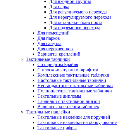
Для входной группы
Для парка
Для регулируемого перехода
Для нерегулируемого перехода
Для остановки транспорта
Для подземного перехода
Для помещений
Для парков
Для санузла
Для перекрестков
Варианты креплений
Тактильные таблички
Со шрифтом Брайля
С плоско-выпуклым шрифтом
Комплексные тактильные таблички
Настольные тактильные таблички
Нестандартные тактильные таблички
Полноцветные тактильные таблички
Тактильные дипломы
Таблички с тактильной линзой
Варианты крепления табличек
Тактильные наклейки
Тактильные наклейки для поручней
Тактильные наклейки на оборудование
Тактильные цифры