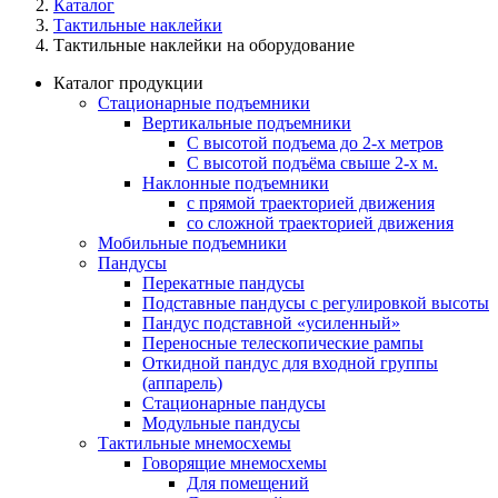
Каталог
Тактильные наклейки
Тактильные наклейки на оборудование
Каталог продукции
Стационарные подъемники
Вертикальные подъемники
С высотой подъема до 2-х метров
С высотой подъёма свыше 2-х м.
Наклонные подъемники
с прямой траекторией движения
со сложной траекторией движения
Мобильные подъемники
Пандусы
Перекатные пандусы
Подставные пандусы с регулировкой выcоты
Пандус подставной «усиленный»
Переносные телескопические рампы
Откидной пандус для входной группы
(аппарель)
Стационарные пандусы
Модульные пандусы
Тактильные мнемосхемы
Говорящие мнемосхемы
Для помещений