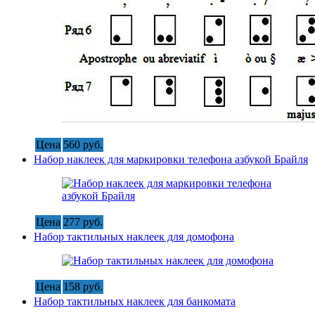
Цена
560 руб.
Набор наклеек для маркировки телефона азбукой Брайля
Цена
277 руб.
Набор тактильных наклеек для домофона
Цена
158 руб.
Набор тактильных наклеек для банкомата