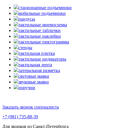
стационарные подъемники
мобильные подъемники
пандусы
тактильные мнемосхемы
тактильные таблички
тактильные наклейки
тактильные пиктограммы
стенды
тактильная плитка
тактильные индикаторы
тактильная лента
латеральная разметка
световые маяки
звуковые маяки
поручни
Заказать звонок специалиста
+7 (981) 735-88-39
Для звонков из Санкт-Петербурга