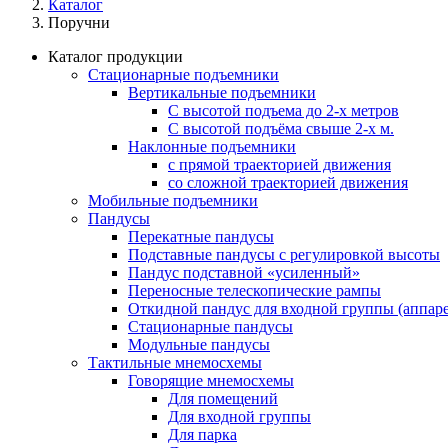
Каталог
Поручни
Каталог продукции
Стационарные подъемники
Вертикальные подъемники
С высотой подъема до 2-х метров
С высотой подъёма свыше 2-х м.
Наклонные подъемники
с прямой траекторией движения
со сложной траекторией движения
Мобильные подъемники
Пандусы
Перекатные пандусы
Подставные пандусы с регулировкой выcоты
Пандус подставной «усиленный»
Переносные телескопические рампы
Откидной пандус для входной группы (аппаре
Стационарные пандусы
Модульные пандусы
Тактильные мнемосхемы
Говорящие мнемосхемы
Для помещений
Для входной группы
Для парка