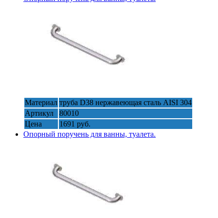
Материал
труба D38 нержавеющая сталь AISI 304
Артикул
80010
Цена
1691 руб.
Опорный поручень для ванны, туалета.