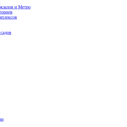
3
кзалов и Метро
ториев
мплексов
 садов
ли