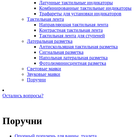
Латунные тактильные индикаторы
Комбинированные тактильные индикаторы
Трафареты для установки индикаторов
Тактильная лента
Направляющая тактильная лента
Контрастная тактильная лента
Тактильная лента для ступеней
Латеральная разметка
Антискользящая тактильная разметка
Сигнальная разметка
Напольная латеральная разметка
Фотолюминисцентная разметка
Световые маяки
Звуковые маяки
Поручни
Остались вопросы?
Позвоните нам: +7 (981) 735-88-39
Поручни
Опорный поручень для ванны, туалета.