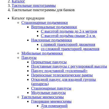
Каталог
Тактильные пиктограммы
Тактильные пиктограммы для банков
Каталог продукции
Стационарные подъемники
Вертикальные подъемники
С высотой подъема до 2-х метров
С высотой подъёма свыше 2-х м.
Наклонные подъемники
с прямой траекторией движения
со сложной траекторией движения
Мобильные подъемники
Пандусы
Перекатные пандусы
Подставные пандусы с регулировкой выcоты
Пандус подставной «усиленный»
Переносные телескопические рампы
Откидной пандус для входной группы
(аппарель)
Стационарные пандусы
Модульные пандусы
Тактильные мнемосхемы
Говорящие мнемосхемы
Для помещений