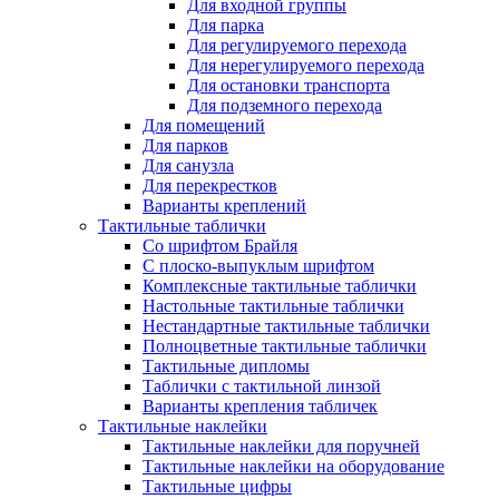
Для входной группы
Для парка
Для регулируемого перехода
Для нерегулируемого перехода
Для остановки транспорта
Для подземного перехода
Для помещений
Для парков
Для санузла
Для перекрестков
Варианты креплений
Тактильные таблички
Со шрифтом Брайля
С плоско-выпуклым шрифтом
Комплексные тактильные таблички
Настольные тактильные таблички
Нестандартные тактильные таблички
Полноцветные тактильные таблички
Тактильные дипломы
Таблички с тактильной линзой
Варианты крепления табличек
Тактильные наклейки
Тактильные наклейки для поручней
Тактильные наклейки на оборудование
Тактильные цифры