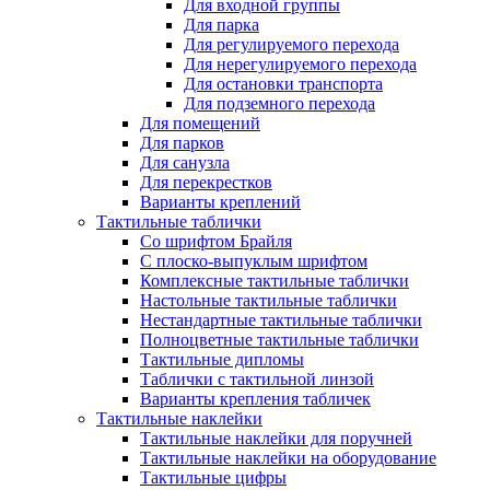
Для входной группы
Для парка
Для регулируемого перехода
Для нерегулируемого перехода
Для остановки транспорта
Для подземного перехода
Для помещений
Для парков
Для санузла
Для перекрестков
Варианты креплений
Тактильные таблички
Со шрифтом Брайля
С плоско-выпуклым шрифтом
Комплексные тактильные таблички
Настольные тактильные таблички
Нестандартные тактильные таблички
Полноцветные тактильные таблички
Тактильные дипломы
Таблички с тактильной линзой
Варианты крепления табличек
Тактильные наклейки
Тактильные наклейки для поручней
Тактильные наклейки на оборудование
Тактильные цифры