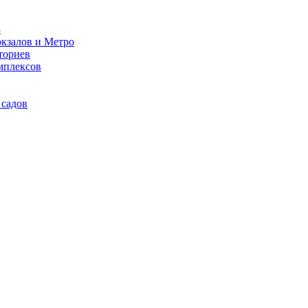
3
кзалов и Метро
ториев
мплексов
 садов