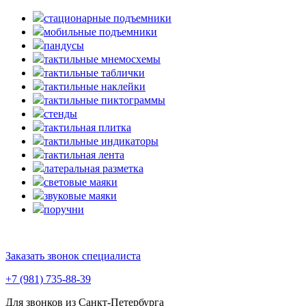
стационарные подъемники
мобильные подъемники
пандусы
тактильные мнемосхемы
тактильные таблички
тактильные наклейки
тактильные пиктограммы
стенды
тактильная плитка
тактильные индикаторы
тактильная лента
латеральная разметка
световые маяки
звуковые маяки
поручни
Заказать звонок специалиста
+7 (981) 735-88-39
Для звонков из Санкт-Петербурга