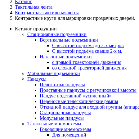
Каталог
Тактильная лента
Контрастная тактильная лента
Контрастные круги для маркировки прозрачных дверей.
Каталог продукции
Стационарные подъемники
Вертикальные подъемники
С высотой подъема до 2-х метров
С высотой подъёма свыше 2-х м.
Наклонные подъемники
с прямой траекторией движения
со сложной траекторией движения
Мобильные подъемники
Пандусы
Перекатные пандусы
Подставные пандусы с регулировкой выcоты
Пандус подставной «усиленный»
Переносные телескопические рампы
Откидной пандус для входной группы (аппаре
Стационарные пандусы
Модульные пандусы
Тактильные мнемосхемы
Говорящие мнемосхемы
Для помещений