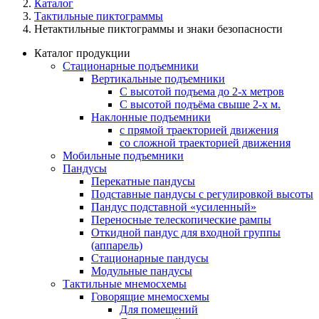
Каталог
Тактильные пиктограммы
Нетактильные пиктограммы и знаки безопасности
Каталог продукции
Стационарные подъемники
Вертикальные подъемники
С высотой подъема до 2-х метров
С высотой подъёма свыше 2-х м.
Наклонные подъемники
с прямой траекторией движения
со сложной траекторией движения
Мобильные подъемники
Пандусы
Перекатные пандусы
Подставные пандусы с регулировкой выcоты
Пандус подставной «усиленный»
Переносные телескопические рампы
Откидной пандус для входной группы
(аппарель)
Стационарные пандусы
Модульные пандусы
Тактильные мнемосхемы
Говорящие мнемосхемы
Для помещений