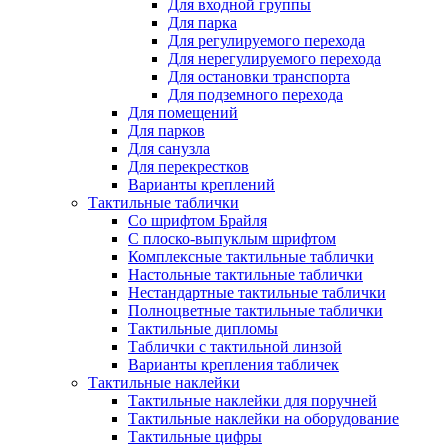
Для входной группы
Для парка
Для регулируемого перехода
Для нерегулируемого перехода
Для остановки транспорта
Для подземного перехода
Для помещений
Для парков
Для санузла
Для перекрестков
Варианты креплений
Тактильные таблички
Со шрифтом Брайля
С плоско-выпуклым шрифтом
Комплексные тактильные таблички
Настольные тактильные таблички
Нестандартные тактильные таблички
Полноцветные тактильные таблички
Тактильные дипломы
Таблички с тактильной линзой
Варианты крепления табличек
Тактильные наклейки
Тактильные наклейки для поручней
Тактильные наклейки на оборудование
Тактильные цифры