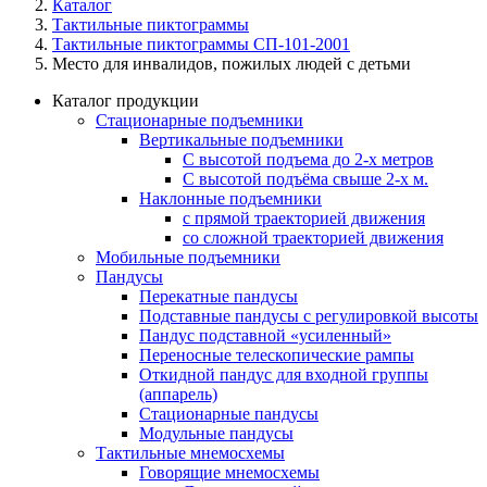
Каталог
Тактильные пиктограммы
Тактильные пиктограммы СП-101-2001
Место для инвалидов, пожилых людей с детьми
Каталог продукции
Стационарные подъемники
Вертикальные подъемники
С высотой подъема до 2-х метров
С высотой подъёма свыше 2-х м.
Наклонные подъемники
с прямой траекторией движения
со сложной траекторией движения
Мобильные подъемники
Пандусы
Перекатные пандусы
Подставные пандусы с регулировкой выcоты
Пандус подставной «усиленный»
Переносные телескопические рампы
Откидной пандус для входной группы
(аппарель)
Стационарные пандусы
Модульные пандусы
Тактильные мнемосхемы
Говорящие мнемосхемы