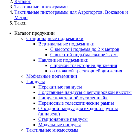
Каталог
Тактильные пиктограммы
Тактильные пиктограммы для Аэропортов, Вокзалов и
Метро
Такси
Каталог продукции
Стационарные подъемники
Вертикальные подъемники
С высотой подъема до 2-х метров
С высотой подъёма свыше 2-х м.
Наклонные подъемники
с прямой траекторией движения
со сложной траекторией движения
Мобильные подъемники
Пандусы
Перекатные пандусы
Подставные пандусы с регулировкой выcоты
Пандус подставной «усиленный»
Переносные телескопические рампы
Откидной пандус для входной группы
(аппарель)
Стационарные пандусы
Модульные пандусы
Тактильные мнемосхемы