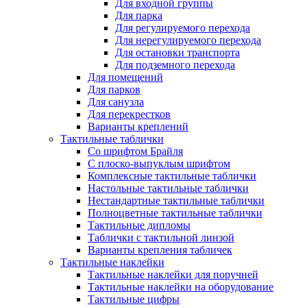
Для входной группы
Для парка
Для регулируемого перехода
Для нерегулируемого перехода
Для остановки транспорта
Для подземного перехода
Для помещений
Для парков
Для санузла
Для перекрестков
Варианты креплений
Тактильные таблички
Со шрифтом Брайля
С плоско-выпуклым шрифтом
Комплексные тактильные таблички
Настольные тактильные таблички
Нестандартные тактильные таблички
Полноцветные тактильные таблички
Тактильные дипломы
Таблички с тактильной линзой
Варианты крепления табличек
Тактильные наклейки
Тактильные наклейки для поручней
Тактильные наклейки на оборудование
Тактильные цифры