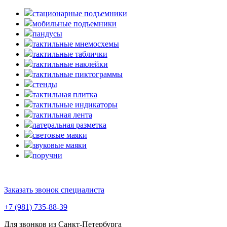
стационарные подъемники
мобильные подъемники
пандусы
тактильные мнемосхемы
тактильные таблички
тактильные наклейки
тактильные пиктограммы
стенды
тактильная плитка
тактильные индикаторы
тактильная лента
латеральная разметка
световые маяки
звуковые маяки
поручни
Заказать звонок специалиста
+7 (981) 735-88-39
Для звонков из Санкт-Петербурга