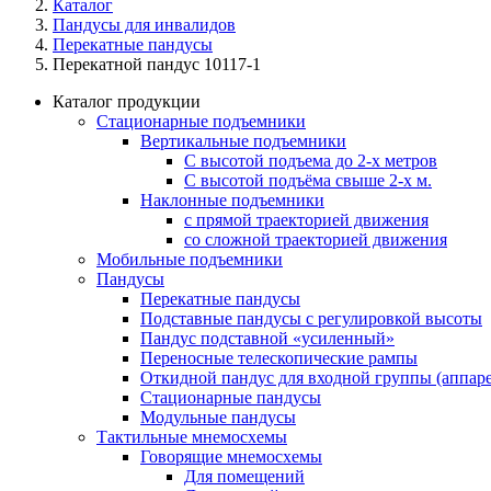
Каталог
Пандусы для инвалидов
Перекатные пандусы
Перекатной пандус 10117-1
Каталог продукции
Стационарные подъемники
Вертикальные подъемники
С высотой подъема до 2-х метров
С высотой подъёма свыше 2-х м.
Наклонные подъемники
с прямой траекторией движения
со сложной траекторией движения
Мобильные подъемники
Пандусы
Перекатные пандусы
Подставные пандусы с регулировкой выcоты
Пандус подставной «усиленный»
Переносные телескопические рампы
Откидной пандус для входной группы (аппаре
Стационарные пандусы
Модульные пандусы
Тактильные мнемосхемы
Говорящие мнемосхемы
Для помещений