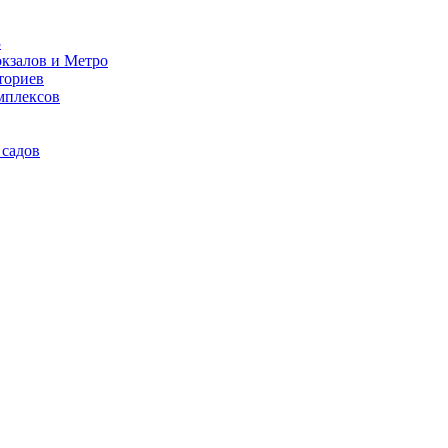
3
кзалов и Метро
ториев
мплексов
 садов