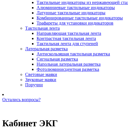
Тактильные индикаторы из нержавеющей ста
Алюминиевые тактильные индикаторы
Латунные тактильные индикаторы
Комбинированные тактильные индикаторы
Трафареты для установки индикаторов
Тактильная лента
Направляющая тактильная лента
Контрастная тактильная лента
Тактильная лента для ступеней
Латеральная разметка
Антискользящая тактильная разметка
Сигнальная разметка
Напольная латеральная разметка
Фотолюминисцентная разметка
Световые маяки
Звуковые маяки
Поручни
Остались вопросы?
Позвоните нам: +7 (981) 735-88-39
Кабинет ЭКГ