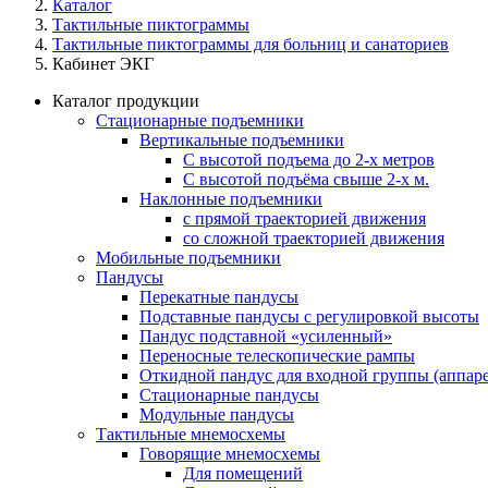
Каталог
Тактильные пиктограммы
Тактильные пиктограммы для больниц и санаториев
Кабинет ЭКГ
Каталог продукции
Стационарные подъемники
Вертикальные подъемники
С высотой подъема до 2-х метров
С высотой подъёма свыше 2-х м.
Наклонные подъемники
с прямой траекторией движения
со сложной траекторией движения
Мобильные подъемники
Пандусы
Перекатные пандусы
Подставные пандусы с регулировкой выcоты
Пандус подставной «усиленный»
Переносные телескопические рампы
Откидной пандус для входной группы (аппаре
Стационарные пандусы
Модульные пандусы
Тактильные мнемосхемы
Говорящие мнемосхемы
Для помещений