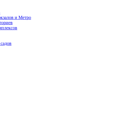
3
кзалов и Метро
ториев
мплексов
 садов