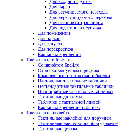
Для входной группы
Для парка
Для регулируемого перехода
Для нерегулируемого перехода
Для остановки транспорта
Для подземного перехода
Для помещений
Для парков
Для санузла
Для перекрестков
Варианты креплений
Тактильные таблички
Со шрифтом Брайля
С плоско-выпуклым шрифтом
Комплексные тактильные таблички
Настольные тактильные таблички
Нестандартные тактильные таблички
Полноцветные тактильные таблички
Тактильные дипломы
Таблички с тактильной линзой
Варианты крепления табличек
Тактильные наклейки
Тактильные наклейки для поручней
Тактильные наклейки на оборудование
Тактильные цифры