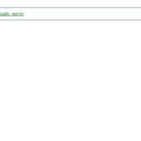
райс листе
.