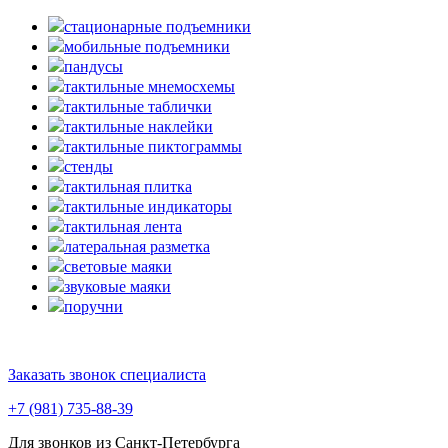
стационарные подъемники
мобильные подъемники
пандусы
тактильные мнемосхемы
тактильные таблички
тактильные наклейки
тактильные пиктограммы
стенды
тактильная плитка
тактильные индикаторы
тактильная лента
латеральная разметка
световые маяки
звуковые маяки
поручни
Заказать звонок специалиста
+7 (981) 735-88-39
Для звонков из Санкт-Петербурга