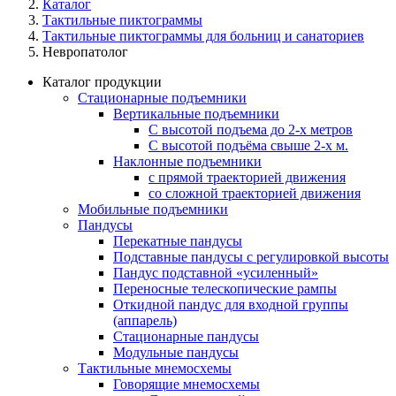
Каталог
Тактильные пиктограммы
Тактильные пиктограммы для больниц и санаториев
Невропатолог
Каталог продукции
Стационарные подъемники
Вертикальные подъемники
С высотой подъема до 2-х метров
С высотой подъёма свыше 2-х м.
Наклонные подъемники
с прямой траекторией движения
со сложной траекторией движения
Мобильные подъемники
Пандусы
Перекатные пандусы
Подставные пандусы с регулировкой выcоты
Пандус подставной «усиленный»
Переносные телескопические рампы
Откидной пандус для входной группы
(аппарель)
Стационарные пандусы
Модульные пандусы
Тактильные мнемосхемы
Говорящие мнемосхемы