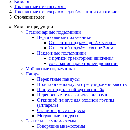
Каталог
Тактильные пиктограммы
Тактильные пиктограммы для больниц и санаториев
Отоларинголог
Каталог продукции
Стационарные подъемники
Вертикальные подъемники
С высотой подъема до 2-х метров
С высотой подъёма свыше 2-х м.
Наклонные подъемники
с прямой траекторией движения
со сложной траекторией движения
Мобильные подъемники
Пандусы
Перекатные пандусы
Подставные пандусы с регулировкой выcоты
Пандус подставной «усиленный»
Переносные телескопические рампы
Откидной пандус для входной группы
(аппарель)
Стационарные пандусы
Модульные пандусы
Тактильные мнемосхемы
Говорящие мнемосхемы