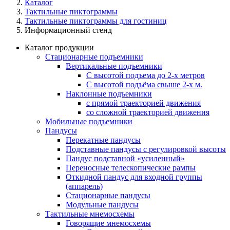
Каталог
Тактильные пиктограммы
Тактильные пиктограммы для гостиниц
Информационный стенд
Каталог продукции
Стационарные подъемники
Вертикальные подъемники
С высотой подъема до 2-х метров
С высотой подъёма свыше 2-х м.
Наклонные подъемники
с прямой траекторией движения
со сложной траекторией движения
Мобильные подъемники
Пандусы
Перекатные пандусы
Подставные пандусы с регулировкой выcоты
Пандус подставной «усиленный»
Переносные телескопические рампы
Откидной пандус для входной группы
(аппарель)
Стационарные пандусы
Модульные пандусы
Тактильные мнемосхемы
Говорящие мнемосхемы