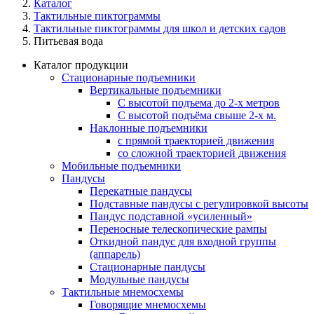
Каталог
Тактильные пиктограммы
Тактильные пиктограммы для школ и детских садов
Питьевая вода
Каталог продукции
Стационарные подъемники
Вертикальные подъемники
С высотой подъема до 2-х метров
С высотой подъёма свыше 2-х м.
Наклонные подъемники
с прямой траекторией движения
со сложной траекторией движения
Мобильные подъемники
Пандусы
Перекатные пандусы
Подставные пандусы с регулировкой выcоты
Пандус подставной «усиленный»
Переносные телескопические рампы
Откидной пандус для входной группы
(аппарель)
Стационарные пандусы
Модульные пандусы
Тактильные мнемосхемы
Говорящие мнемосхемы