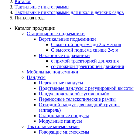
Каталог
Тактильные пиктограммы
Тактильные пиктограммы для школ и детских садов
Питьевая вода
Каталог продукции
Стационарные подъемники
Вертикальные подъемники
С высотой подъема до 2-х метров
С высотой подъёма свыше 2-х м.
Наклонные подъемники
с прямой траекторией движения
со сложной траекторией движения
Мобильные подъемники
Пандусы
Перекатные пандусы
Подставные пандусы с регулировкой выcоты
Пандус подставной «усиленный»
Переносные телескопические рампы
Откидной пандус для входной группы
(аппарель)
Стационарные пандусы
Модульные пандусы
Тактильные мнемосхемы
Говорящие мнемосхемы