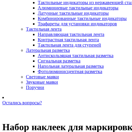
Тактильные индикаторы из нержавеющей ста
Алюминиевые тактильные индикаторы
Латунные тактильные индикаторы
Комбинированные тактильные индикаторы
Трафареты для установки индикаторов
Тактильная лента
Направляющая тактильная лента
Контрастная тактильная лента
Тактильная лента для ступеней
Латеральная разметка
Антискользящая тактильная разметка
Сигнальная разметка
Напольная латеральная разметка
Фотолюминисцентная разметка
Световые маяки
Звуковые маяки
Поручни
Остались вопросы?
Позвоните нам: +7 (981) 735-88-39
Набор наклеек для маркировк