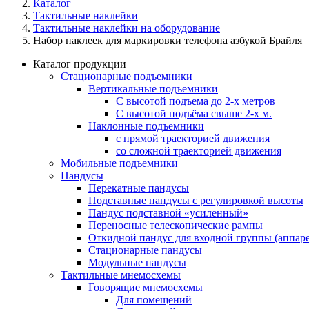
Каталог
Тактильные наклейки
Тактильные наклейки на оборудование
Набор наклеек для маркировки телефона азбукой Брайля
Каталог продукции
Стационарные подъемники
Вертикальные подъемники
С высотой подъема до 2-х метров
С высотой подъёма свыше 2-х м.
Наклонные подъемники
с прямой траекторией движения
со сложной траекторией движения
Мобильные подъемники
Пандусы
Перекатные пандусы
Подставные пандусы с регулировкой выcоты
Пандус подставной «усиленный»
Переносные телескопические рампы
Откидной пандус для входной группы (аппаре
Стационарные пандусы
Модульные пандусы
Тактильные мнемосхемы
Говорящие мнемосхемы
Для помещений