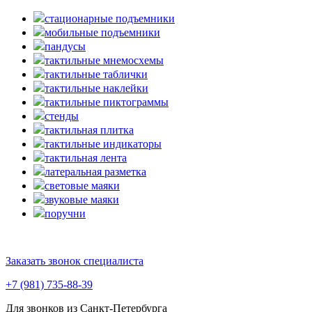
стационарные подъемники
мобильные подъемники
пандусы
тактильные мнемосхемы
тактильные таблички
тактильные наклейки
тактильные пиктограммы
стенды
тактильная плитка
тактильные индикаторы
тактильная лента
латеральная разметка
световые маяки
звуковые маяки
поручни
Заказать звонок специалиста
+7 (981) 735-88-39
Для звонков из Санкт-Петербурга