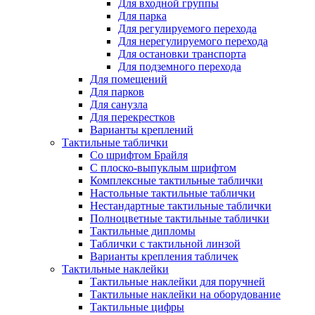
Для входной группы
Для парка
Для регулируемого перехода
Для нерегулируемого перехода
Для остановки транспорта
Для подземного перехода
Для помещений
Для парков
Для санузла
Для перекрестков
Варианты креплений
Тактильные таблички
Со шрифтом Брайля
С плоско-выпуклым шрифтом
Комплексные тактильные таблички
Настольные тактильные таблички
Нестандартные тактильные таблички
Полноцветные тактильные таблички
Тактильные дипломы
Таблички с тактильной линзой
Варианты крепления табличек
Тактильные наклейки
Тактильные наклейки для поручней
Тактильные наклейки на оборудование
Тактильные цифры