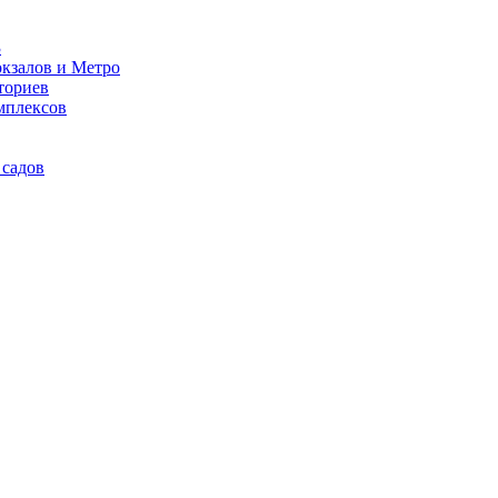
3
кзалов и Метро
ториев
мплексов
 садов