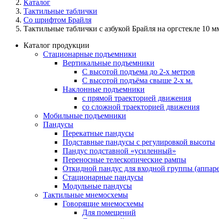
Каталог
Тактильные таблички
Со шрифтом Брайля
Тактильные таблички с азбукой Брайля на оргстекле 10 м
Каталог продукции
Стационарные подъемники
Вертикальные подъемники
С высотой подъема до 2-х метров
С высотой подъёма свыше 2-х м.
Наклонные подъемники
с прямой траекторией движения
со сложной траекторией движения
Мобильные подъемники
Пандусы
Перекатные пандусы
Подставные пандусы с регулировкой выcоты
Пандус подставной «усиленный»
Переносные телескопические рампы
Откидной пандус для входной группы (аппаре
Стационарные пандусы
Модульные пандусы
Тактильные мнемосхемы
Говорящие мнемосхемы
Для помещений