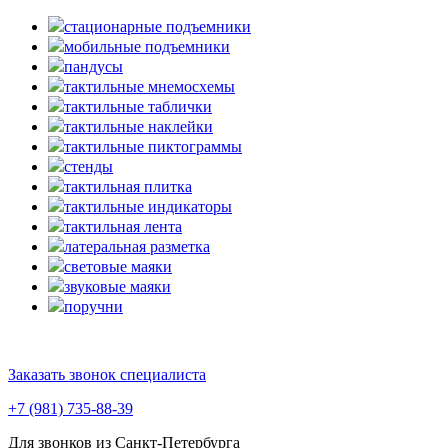
стационарные подъемники
мобильные подъемники
пандусы
тактильные мнемосхемы
тактильные таблички
тактильные наклейки
тактильные пиктограммы
стенды
тактильная плитка
тактильные индикаторы
тактильная лента
латеральная разметка
световые маяки
звуковые маяки
поручни
Заказать звонок специалиста
+7 (981) 735-88-39
Для звонков из Санкт-Петербурга