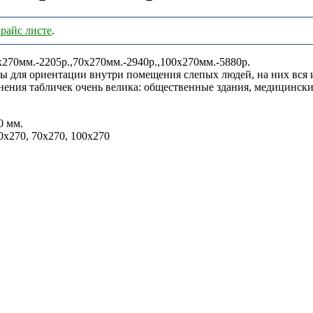
райс листе
.
х270мм.-2205р.,70х270мм.-2940р.,100х270мм.-5880р.
ы для ориентации внутри помещения слепых людей, на них вся 
ения табличек очень велика: общественные здания, медицинские
0 мм.
0х270, 70х270, 100х270