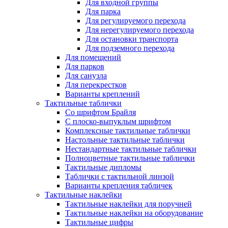
Для входной группы
Для парка
Для регулируемого перехода
Для нерегулируемого перехода
Для остановки транспорта
Для подземного перехода
Для помещений
Для парков
Для санузла
Для перекрестков
Варианты креплений
Тактильные таблички
Со шрифтом Брайля
С плоско-выпуклым шрифтом
Комплексные тактильные таблички
Настольные тактильные таблички
Нестандартные тактильные таблички
Полноцветные тактильные таблички
Тактильные дипломы
Таблички с тактильной линзой
Варианты крепления табличек
Тактильные наклейки
Тактильные наклейки для поручней
Тактильные наклейки на оборудование
Тактильные цифры