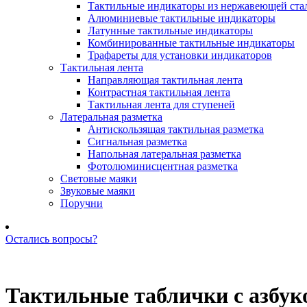
Тактильные индикаторы из нержавеющей ста
Алюминиевые тактильные индикаторы
Латунные тактильные индикаторы
Комбинированные тактильные индикаторы
Трафареты для установки индикаторов
Тактильная лента
Направляющая тактильная лента
Контрастная тактильная лента
Тактильная лента для ступеней
Латеральная разметка
Антискользящая тактильная разметка
Сигнальная разметка
Напольная латеральная разметка
Фотолюминисцентная разметка
Световые маяки
Звуковые маяки
Поручни
Остались вопросы?
Позвоните нам: +7 (981) 735-88-39
Тактильные таблички с азбук