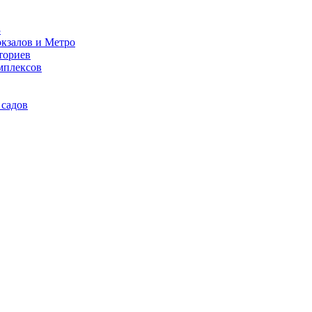
3
кзалов и Метро
ториев
мплексов
 садов