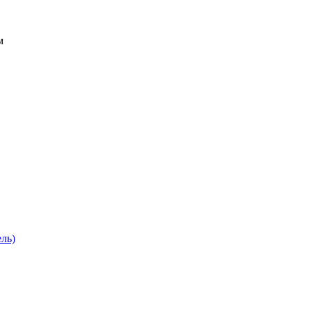
м
ль)