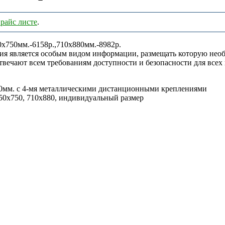
райс листе
.
0х750мм.-6158р.,710х880мм.-8982р.
я является особым видом информации, размещать которую необ
твечают всем требованиям доступности и безопасности для всех
10мм. с 4-мя металлическими дистанционными креплениями
550х750, 710х880, индивидуальный размер