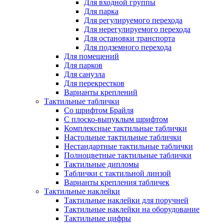
Для входной группы
Для парка
Для регулируемого перехода
Для нерегулируемого перехода
Для остановки транспорта
Для подземного перехода
Для помещений
Для парков
Для санузла
Для перекрестков
Варианты креплений
Тактильные таблички
Со шрифтом Брайля
С плоско-выпуклым шрифтом
Комплексные тактильные таблички
Настольные тактильные таблички
Нестандартные тактильные таблички
Полноцветные тактильные таблички
Тактильные дипломы
Таблички с тактильной линзой
Варианты крепления табличек
Тактильные наклейки
Тактильные наклейки для поручней
Тактильные наклейки на оборудование
Тактильные цифры