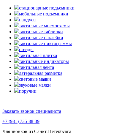
стационарные подъемники
мобильные подъемники
пандусы
тактильные мнемосхемы
тактильные таблички
тактильные наклейки
тактильные пиктограммы
стенды
тактильная плитка
тактильные индикаторы
тактильная лента
латеральная разметка
световые маяки
звуковые маяки
поручни
Заказать звонок специалиста
+7 (981) 735-88-39
Для звонков из Санкт-Петербурга