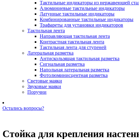
Тактильные индикаторы из нержавеющей ста
Алюминиевые тактильные индикаторы
Латунные тактильные индикаторы
Комбинированные тактильные индикаторы
Трафареты для установки индикаторов
Тактильная лента
Направляющая тактильная лента
Контрастная тактильная лента
Тактильная лента для ступеней
Латеральная разметка
Антискользящая тактильная разметка
Сигнальная разметка
Напольная латеральная разметка
Фотолюминисцентная разметка
Световые маяки
Звуковые маяки
Поручни
Остались вопросы?
Позвоните нам: +7 (981) 735-88-39
Стойка для крепления настен