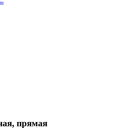
ли
ная, прямая