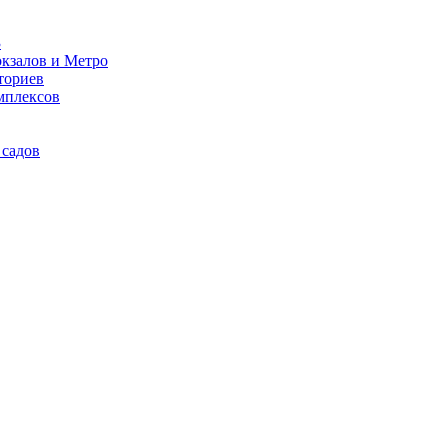
3
кзалов и Метро
ториев
мплексов
 садов