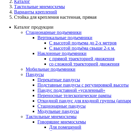
Каталог
Тактильные мнемосхемы
Варианты креплений
Стойка для крепления настенная, прямая
Каталог продукции
Стационарные подъемники
Вертикальные подъемники
С высотой подъема до 2-х метров
С высотой подъёма свыше 2-х м.
Наклонные подъемники
с прямой траекторией движения
со сложной траекторией движения
Мобильные подъемники
Пандусы
Перекатные пандусы
Подставные пандусы с регулировкой выcоты
Пандус подставной «усиленный»
Переносные телескопические рампы
Откидной пандус для входной группы (аппаре
Стационарные пандусы
Модульные пандусы
Тактильные мнемосхемы
Говорящие мнемосхемы
Для помещений