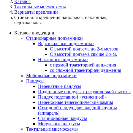
Каталог
Тактильные мнемосхемы
Варианты креплений
Стойки для крепления напольная, наклонная,
вертикальная
Каталог продукции
Стационарные подъемники
Вертикальные подъемники
С высотой подъема до 2-х метров
С высотой подъёма свыше 2-х м.
Наклонные подъемники
с прямой траекторией движения
со сложной траекторией движения
Мобильные подъемники
Пандусы
Перекатные пандусы
Подставные пандусы с регулировкой выcоты
Пандус подставной «усиленный»
Переносные телескопические рампы
Откидной пандус для входной группы
(аппарель)
Стационарные пандусы
Модульные пандусы
Тактильные мнемосхемы