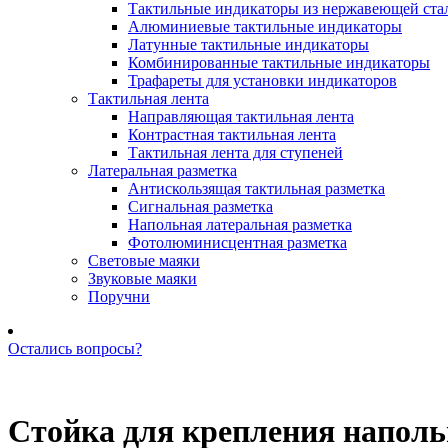
Тактильные индикаторы из нержавеющей ста
Алюминиевые тактильные индикаторы
Латунные тактильные индикаторы
Комбинированные тактильные индикаторы
Трафареты для установки индикаторов
Тактильная лента
Направляющая тактильная лента
Контрастная тактильная лента
Тактильная лента для ступеней
Латеральная разметка
Антискользящая тактильная разметка
Сигнальная разметка
Напольная латеральная разметка
Фотолюминисцентная разметка
Световые маяки
Звуковые маяки
Поручни
Остались вопросы?
Позвоните нам: +7 (981) 735-88-39
Стойка для крепления наполь