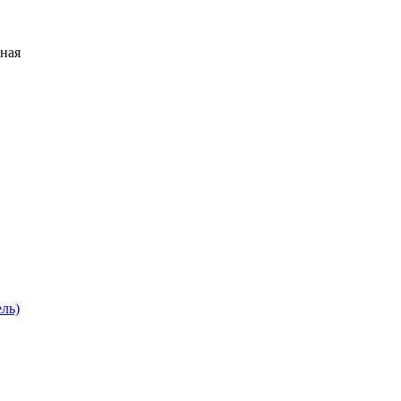
ьная
ль)