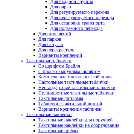
Для входной группы
Для парка
Для регулируемого перехода
Для нерегулируемого перехода
Для остановки транспорта
Для подземного перехода
Для помещений
Для парков
Для санузла
Для перекрестков
Варианты креплений
Тактильные таблички
Со шрифтом Брайля
С плоско-выпуклым шрифтом
Комплексные тактильные таблички
Настольные тактильные таблички
Нестандартные тактильные таблички
Полноцветные тактильные таблички
Тактильные дипломы
Таблички с тактильной линзой
Варианты крепления табличек
Тактильные наклейки
Тактильные наклейки для поручней
Тактильные наклейки на оборудование
Тактильные цифры