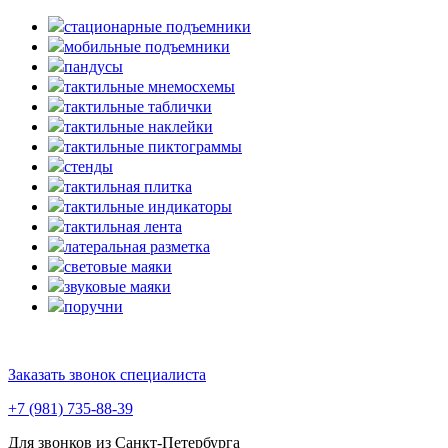
стационарные подъемники
мобильные подъемники
пандусы
тактильные мнемосхемы
тактильные таблички
тактильные наклейки
тактильные пиктограммы
стенды
тактильная плитка
тактильные индикаторы
тактильная лента
латеральная разметка
световые маяки
звуковые маяки
поручни
Заказать звонок специалиста
+7 (981) 735-88-39
Для звонков из Санкт-Петербурга