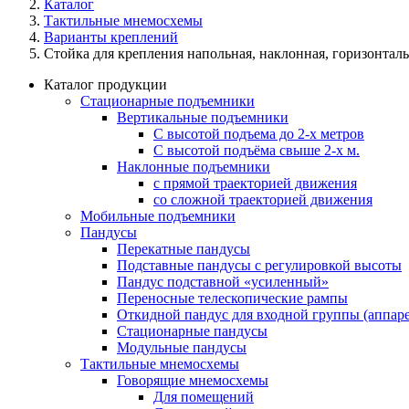
Каталог
Тактильные мнемосхемы
Варианты креплений
Стойка для крепления напольная, наклонная, горизонтал
Каталог продукции
Стационарные подъемники
Вертикальные подъемники
С высотой подъема до 2-х метров
С высотой подъёма свыше 2-х м.
Наклонные подъемники
с прямой траекторией движения
со сложной траекторией движения
Мобильные подъемники
Пандусы
Перекатные пандусы
Подставные пандусы с регулировкой выcоты
Пандус подставной «усиленный»
Переносные телескопические рампы
Откидной пандус для входной группы (аппаре
Стационарные пандусы
Модульные пандусы
Тактильные мнемосхемы
Говорящие мнемосхемы
Для помещений