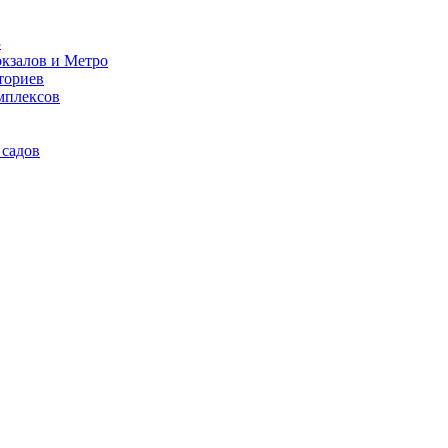
3
кзалов и Метро
ториев
мплексов
 садов