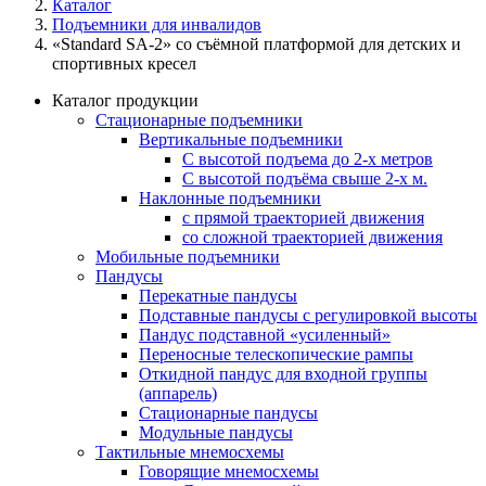
Каталог
Подъемники для инвалидов
«Standard SA-2» со съёмной платформой для детских и
спортивных кресел
Каталог продукции
Стационарные подъемники
Вертикальные подъемники
С высотой подъема до 2-х метров
С высотой подъёма свыше 2-х м.
Наклонные подъемники
с прямой траекторией движения
со сложной траекторией движения
Мобильные подъемники
Пандусы
Перекатные пандусы
Подставные пандусы с регулировкой выcоты
Пандус подставной «усиленный»
Переносные телескопические рампы
Откидной пандус для входной группы
(аппарель)
Стационарные пандусы
Модульные пандусы
Тактильные мнемосхемы
Говорящие мнемосхемы