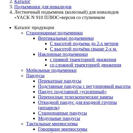
Каталог
Подъемники для инвалидов
Лестничный подъемник (колесный) для инвалидов
«YACK N 910 ПЛЮС»версия со стульчиком
Каталог продукции
Стационарные подъемники
Вертикальные подъемники
С высотой подъема до 2-х метров
С высотой подъёма свыше 2-х м.
Наклонные подъемники
с прямой траекторией движения
со сложной траекторией движения
Мобильные подъемники
Пандусы
Перекатные пандусы
Подставные пандусы с регулировкой выcоты
Пандус подставной «усиленный»
Переносные телескопические рампы
Откидной пандус для входной группы
(аппарель)
Стационарные пандусы
Модульные пандусы
Тактильные мнемосхемы
Говорящие мнемосхемы