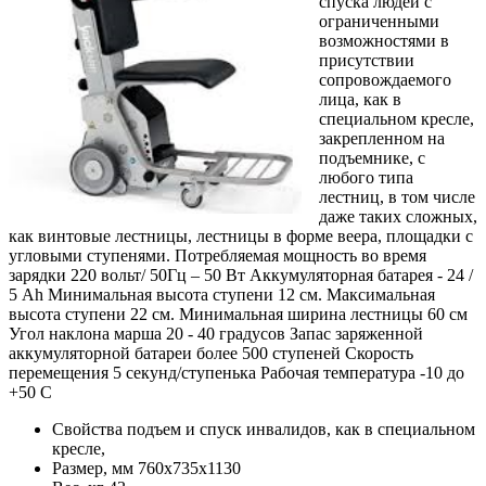
спуска людей с
ограниченными
возможностями в
присутствии
сопровождаемого
лица, как в
специальном кресле,
закрепленном на
подъемнике, с
любого типа
лестниц, в том числе
даже таких сложных,
как винтовые лестницы, лестницы в форме веера, площадки с
угловыми ступенями. Потребляемая мощность во время
зарядки 220 вольт/ 50Гц – 50 Вт Аккумуляторная батарея - 24 /
5 Ah Минимальная высота ступени 12 см. Максимальная
высота ступени 22 см. Минимальная ширина лестницы 60 см
Угол наклона марша 20 - 40 градусов Запас заряженной
аккумуляторной батареи более 500 ступеней Скорость
перемещения 5 секунд/ступенька Рабочая температура -10 до
+50 С
Свойства подъем и спуск инвалидов, как в специальном
кресле,
Размер, мм 760х735х1130